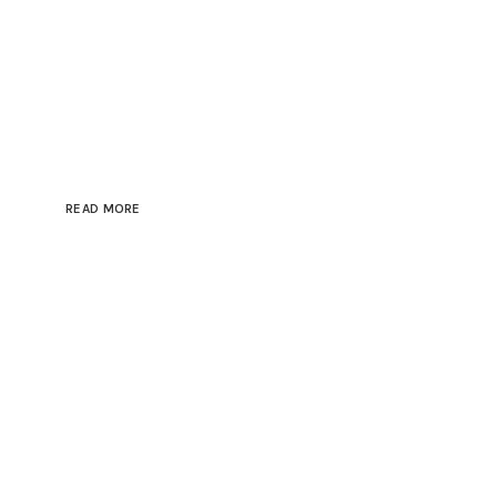
Hich Tech News
Monster Beats
Headphones
READ MORE