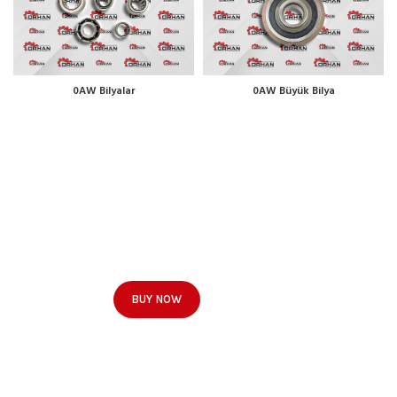
0AW Bilyalar
0AW Büyük Bilya
GAMING COLLECTION
Sony Playstation 4 Dualshok
Controller
READ MORE
BUY NOW