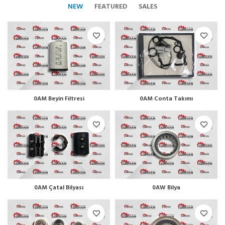
NEW
FEATURED
SALES
0AM Beyin Filtresi
0AM Conta Takımı
0AM Çatal Bilyası
0AW Bilya