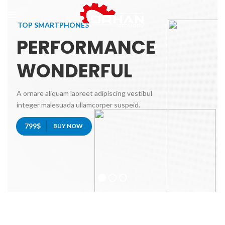
TOP SMARTPHONES
PERFORMANCE
WONDERFUL
A ornare aliquam laoreet adipiscing vestibul
integer malesuada ullamcorper suspeid.
799$
BUY NOW