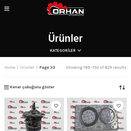
Ürünler
KATEGORILER
Home
Ürünler
Page 33
Showing 769–792 of 829 results
Kenar çubuğunu göster