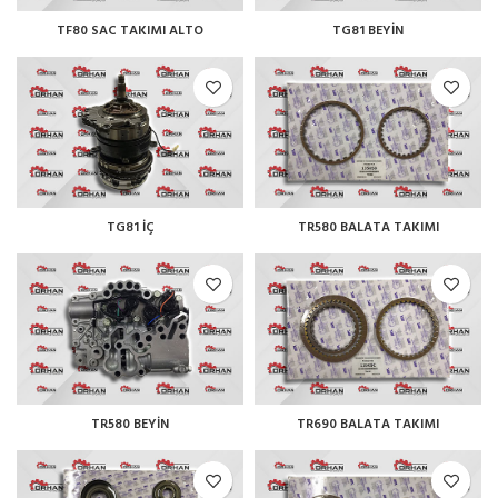
TF80 SAC TAKIMI ALTO
TG81 BEYİN
TG81 İÇ
TR580 BALATA TAKIMI
TR580 BEYİN
TR690 BALATA TAKIMI