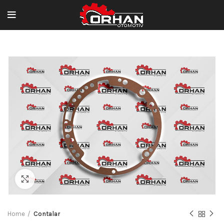
Büyütmek için tıklayın
Home
Contalar