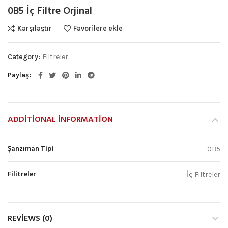
0B5 İç Filtre Orjinal
Karşılaştır
Favorilere ekle
Category:
Filtreler
Paylaş
ADDITIONAL INFORMATION
Şanzıman Tipi
0B5
Filitreler
İç Filtreler
REVIEWS (0)