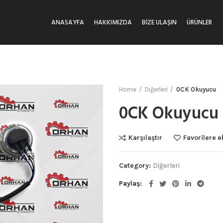
ANASAYFA
HAKKIMIZDA
BIZE ULAŞIN
ÜRÜNLER
Home
Diğerleri
0CK Okuyucu
0CK Okuyucu
Karşılaştır
Favorilere e
Category:
Diğerleri
Paylaş