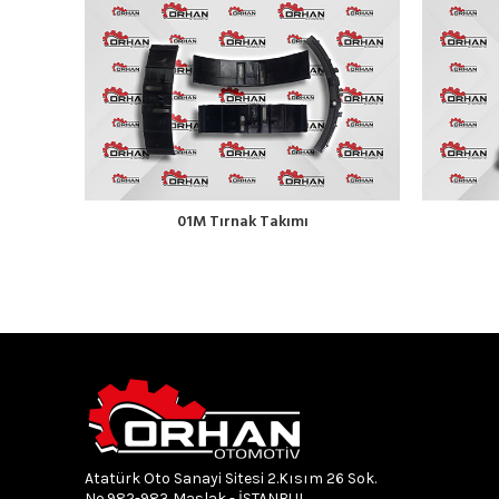
01M Tırnak Takımı
Atatürk Oto Sanayi Sitesi 2.Kısım 26 Sok.
No.982-983 Maslak - İSTANBUL