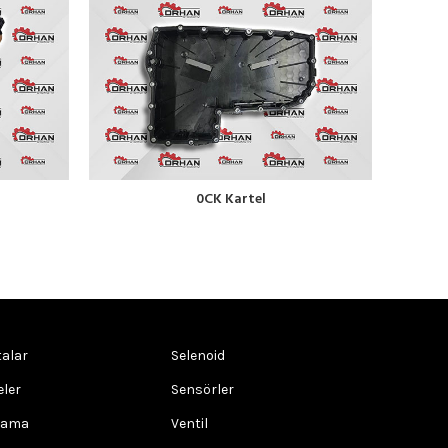
0CK Kartel
alar
Selenoid
eler
Sensörler
rama
Ventil