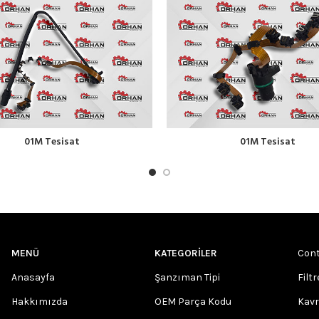
01M Tesisat
01M Tesisat
MENÜ
KATEGORILER
Cont
Anasayfa
Şanzıman Tipi
Filtr
Hakkımızda
OEM Parça Kodu
Kav