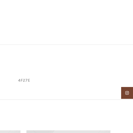
4F27E
Insta