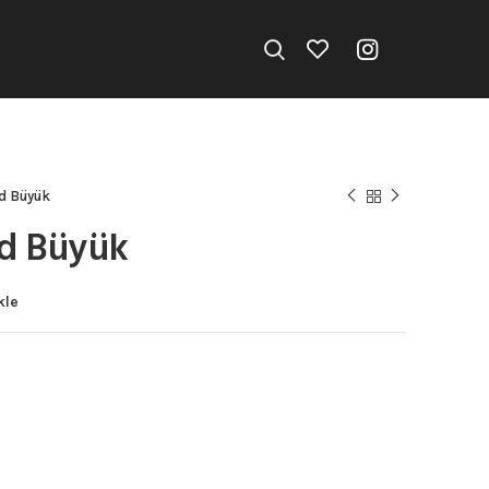
d Büyük
id Büyük
kle