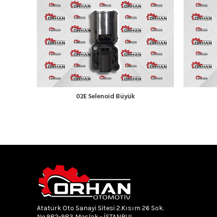
02E Selenoid Büyük
Atatürk Oto Sanayi Sitesi 2.Kısım 26 Sok.
No.982-983 Maslak - İSTANBUL