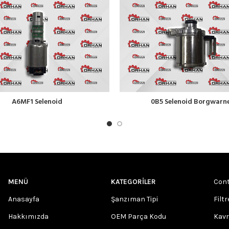
A6MF1 Selenoid
0B5 Selenoid Borgwarn
MENÜ
KATEGORILER
Cont
Anasayfa
Şanzıman Tipi
Filtr
Hakkımızda
OEM Parça Kodu
Kav