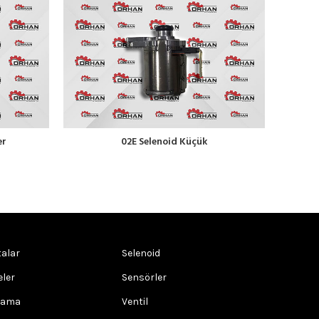
er
02E Selenoid Küçük
alar
Selenoid
eler
Sensörler
rama
Ventil