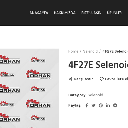
ANASAYFA
HAKKIMIZDA
BIZE ULAŞIN
ÜRÜNLER
Home
Selenoid
4F27E Selenoi
4F27E Seleno
Karşılaştır
Favorilere e
Category:
Selenoid
Paylaş