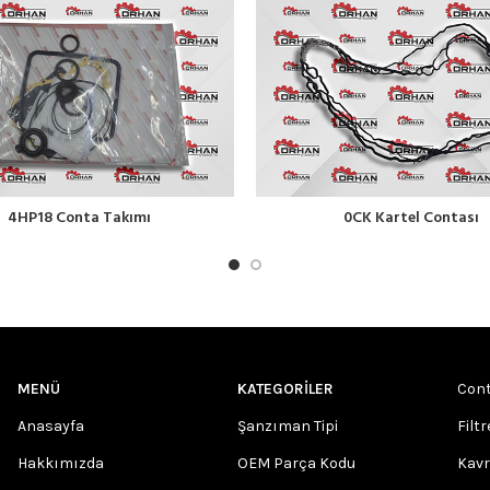
4HP18 Conta Takımı
0CK Kartel Contası
MENÜ
KATEGORILER
Cont
Anasayfa
Şanzıman Tipi
Filtr
Hakkımızda
OEM Parça Kodu
Kav