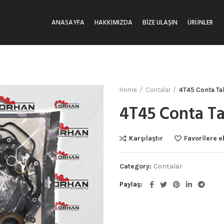
ANASAYFA
HAKKIMIZDA
BIZE ULAŞIN
ÜRÜNLER
Home
Contalar
4T45 Conta T
4T45 Conta T
Karşılaştır
Favorilere e
Category:
Contalar
Paylaş