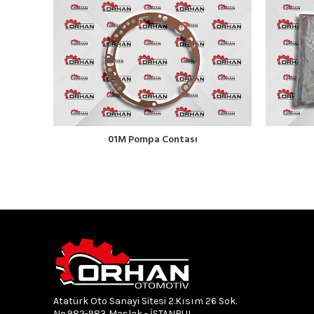
01M Pompa Contası
Atatürk Oto Sanayi Sitesi 2.Kısım 26 Sok.
No.982-983 Maslak - İSTANBUL