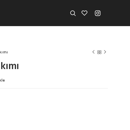
akımı
akımı
kle