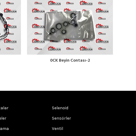
0CK Beyin Contası-2
alar
Selenoid
eler
Sensörler
rama
Ventil