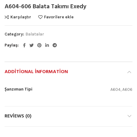
A604-606 Balata Takımı Exedy
Karşılaştır
Favorilere ekle
Category:
Balatalar
Paylaş
ADDITIONAL INFORMATION
Şanzıman Tipi
A604, A606
REVIEWS (0)