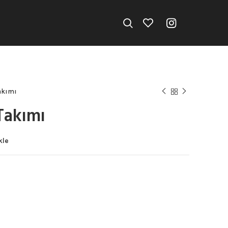
akımı
Takımı
kle