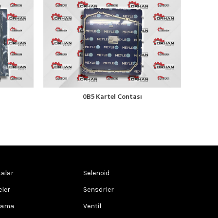
0B5 Kartel Contası
alar
Selenoid
eler
Sensörler
rama
Ventil