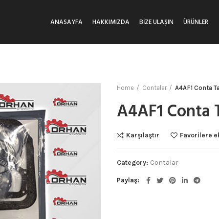
ANASAYFA
HAKKIMIZDA
BIZE ULAŞIN
ÜRÜNLER
Home
Contalar
A4AF1 Conta T
A4AF1 Conta 
Karşılaştır
Favorilere e
Category:
Contalar
Paylaş