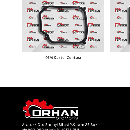
01M Kartel Contası
Atatürk Oto Sanayi Sitesi 2.Kısım 26 Sok.
No.982-983 Maslak - İSTANBUL