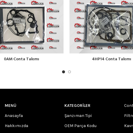
0AM Conta Takımı
4HP14 Conta Takımı
MENÜ
KATEGORILER
Cont
Anasayfa
Şanzıman Tipi
Filtr
Hakkımızda
OEM Parça Kodu
Kav