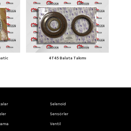
matic
4T45 Balata Takımı
01
alar
Selenoid
eler
Sensörler
rama
Ventil