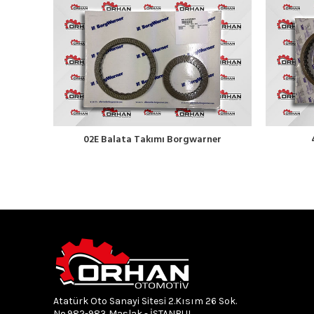
02E Balata Takımı Borgwarner
Atatürk Oto Sanayi Sitesi 2.Kısım 26 Sok.
No.982-983 Maslak - İSTANBUL