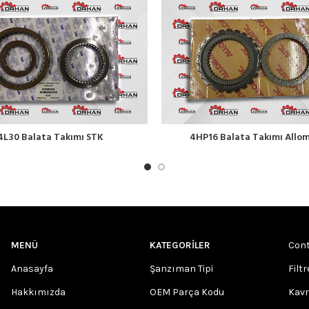
4L30 Balata Takımı STK
4HP16 Balata Takımı Allo
MENÜ
KATEGORILER
Cont
Anasayfa
Şanzıman Tipi
Filtr
Hakkımızda
OEM Parça Kodu
Kav